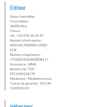
Éditeur
Dazur Immobilier
2 rue Halévy
06000 Nice
France
tel : +33 4 92 00 24 90
Numéro d’entreprise :
44013617400040 10000
EUR
Numéro d’agrément :
CPI06052016000008117
Assurance : MMA
Numéro de TVA :
FR11440136174
Mediateur : Medimmoconso
Caisse de garantie : SOCAF
110000 EUR
Hébergeur