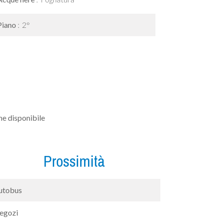
Piano
2°
e disponibile
Prossimità
utobus
egozi