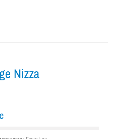
age Nizza
e
Acque nere
Fognatura