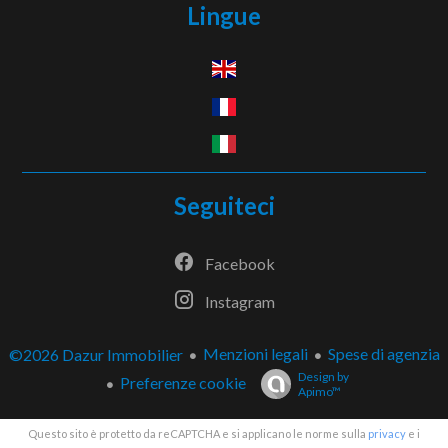
Lingue
Seguiteci
Facebook
Instagram
Menzioni legali
Spese di agenzia
©2026 Dazur Immobilier
Design by
Preferenze cookie
Apimo™
Questo sito è protetto da reCAPTCHA e si applicano le norme sulla
privacy
e i