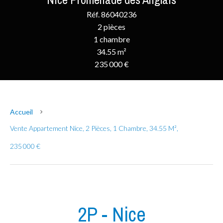
Réf. 86040236
2 pièces
1 chambre
34.55 m²
235 000 €
Accueil
Vente Appartement Nice, 2 Pièces, 1 Chambre, 34.55 M²,
235 000 €
2P - Nice