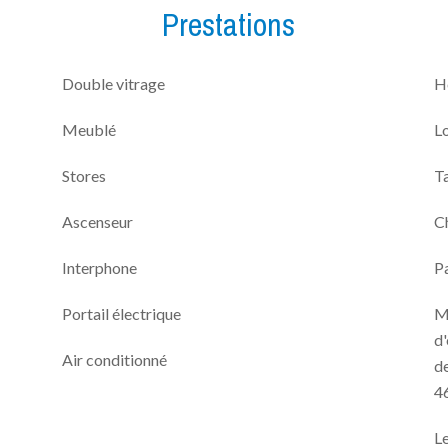
Prestations
Double vitrage
H
Meublé
L
Stores
T
Ascenseur
C
Interphone
P
Portail électrique
M
d'
Air conditionné
de
4
Le