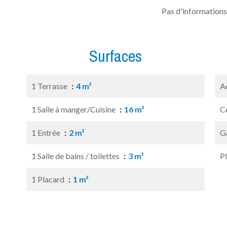
Pas d'informations
Surfaces
1 Terrasse
4 m²
A
1 Salle à manger/Cuisine
16 m²
Ce
1 Entrée
2 m²
G
1 Salle de bains / toilettes
3 m²
P
1 Placard
1 m²