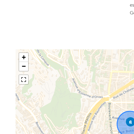
es
G
+
−