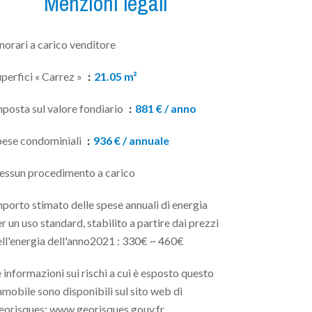
Menzioni legali
orari a carico venditore
perfici « Carrez »
21.05 m²
posta sul valore fondiario
881 € / anno
pese condominiali
936 € / annuale
essun procedimento a carico
porto stimato delle spese annuali di energia
r un uso standard, stabilito a partire dai prezzi
ll'energia dell'anno2021 : 330€ ~ 460€
 informazioni sui rischi a cui è esposto questo
mobile sono disponibili sul sito web di
eorisques: www.georisques.gouv.fr