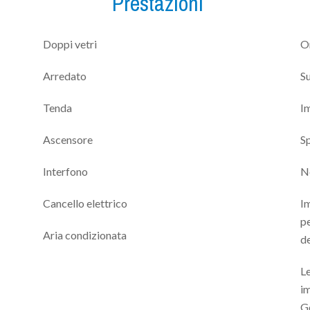
Prestazioni
Doppi vetri
On
Arredato
Su
Tenda
Im
Ascensore
S
Interfono
N
Cancello elettrico
Im
pe
Aria condizionata
de
Le
im
G