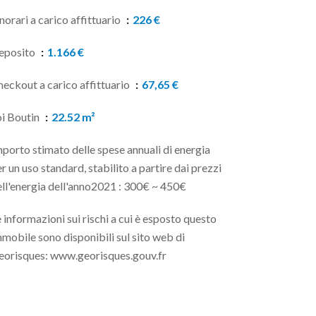
orari a carico affittuario
226 €
eposito
1.166 €
eckout a carico affittuario
67,65 €
oi Boutin
22.52 m²
porto stimato delle spese annuali di energia
r un uso standard, stabilito a partire dai prezzi
ll'energia dell'anno2021 : 300€ ~ 450€
 informazioni sui rischi a cui è esposto questo
mobile sono disponibili sul sito web di
eorisques: www.georisques.gouv.fr