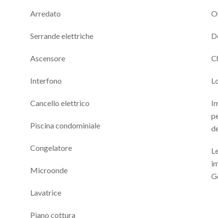
Arredato
On
Serrande elettriche
D
Ascensore
Ch
Interfono
L
Cancello elettrico
Im
pe
Piscina condominiale
de
Congelatore
Le
im
Microonde
G
Lavatrice
Piano cottura