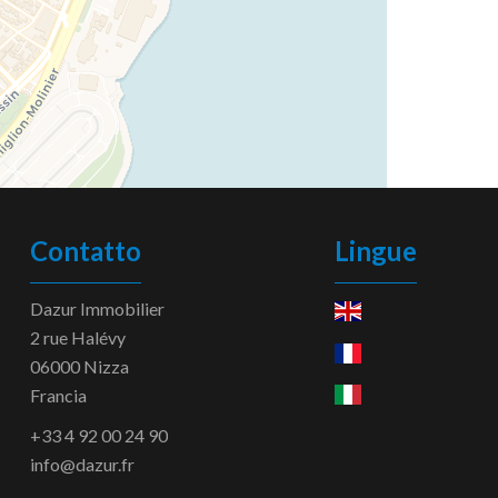
Contatto
Lingue
Dazur Immobilier
2 rue Halévy
06000
Nizza
Francia
+33 4 92 00 24 90
info@dazur.fr