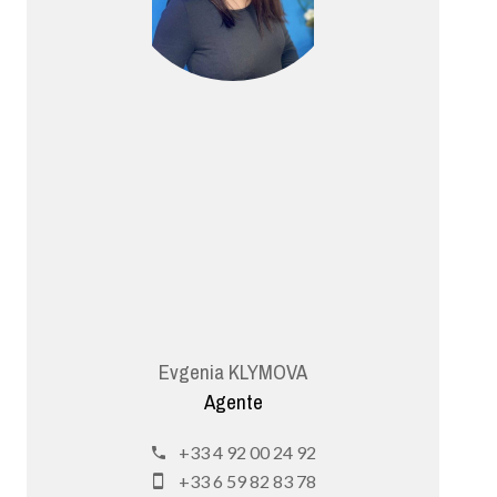
Evgenia KLYMOVA
Agente
+33 4 92 00 24 92
+33 6 59 82 83 78