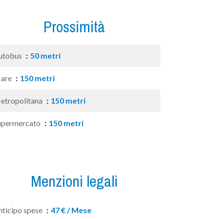
Prossimità
utobus
50 metri
are
150 metri
etropolitana
150 metri
upermercato
150 metri
Menzioni legali
nticipo spese
47 € / Mese