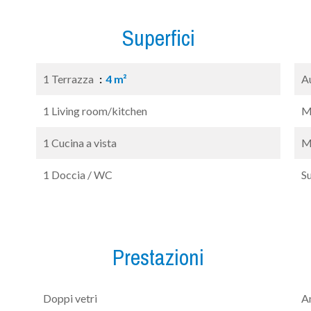
Superfici
1 Terrazza
4 m²
A
1 Living room/kitchen
M
1 Cucina a vista
M
1 Doccia / WC
S
Prestazioni
Doppi vetri
A