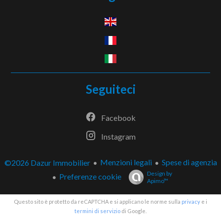
Seguiteci
Facebook
Instagram
Menzioni legali
Spese di agenzia
©2026 Dazur Immobilier
Design by
Preferenze cookie
Apimo™
Questo sito è protetto da reCAPTCHA e si applicano le norme sulla
privacy
e i
termini di servizio
di Google.