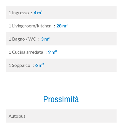
1 Ingresso
4 m²
1 Living room/kitchen
28 m²
1 Bagno / WC
3 m²
1 Cucina arredata
9 m²
1 Soppalco
6 m²
Prossimità
Autobus