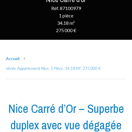
Réf. 87100979
1 pièce
34.18 m²
275 000 €
Accueil
Vente Appartement Nice, 1 Pièce, 34.18 M², 275 000 €
Nice Carré d’Or – Superbe
duplex avec vue dégagée