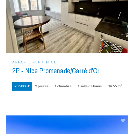
APPARTEMENT, NICE
2P - Nice Promenade/Carré d'Or
235 000 €
2 pièces
1 chambre
1 salle de bains
34.55 m²