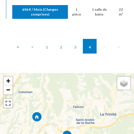
696 € / Mois (Charges
1
1 salle de
22
comprises)
pièce
bains
m²
1
2
3
4
+
−