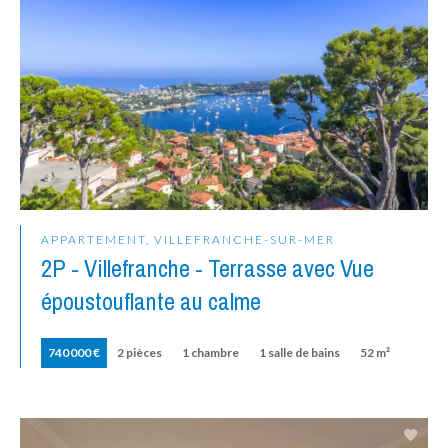
APPARTEMENT, VILLEFRANCHE-SUR-MER
2P - Villefranche - Terrasse avec Vue
époustouflante au calme
740 000 €
2 pièces
1 chambre
1 salle de bains
52 m²