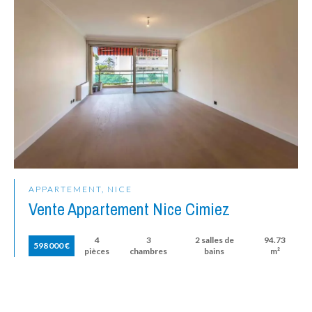
APPARTEMENT, NICE
Vente Appartement Nice Cimiez
4
3
2 salles de
94.73
598 000 €
pièces
chambres
bains
m²