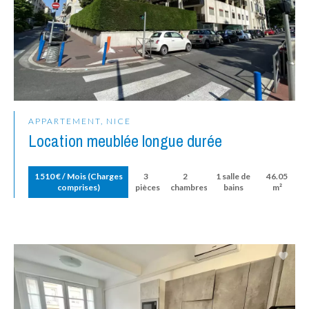
APPARTEMENT, NICE
Location meublée longue durée
1 510 € / Mois (Charges
3
2
1 salle de
46.05
comprises)
pièces
chambres
bains
m²